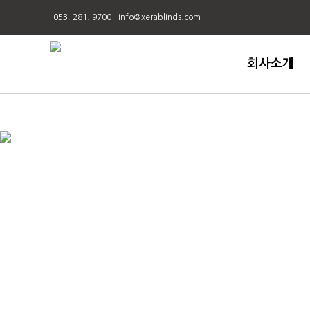
053. 281. 9700
info@xerablinds.com
회사소개
인사말
연혁
인증서
그린가드인증
CI
블라인드
오시는길