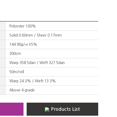
Polyester 100%
Solid 0.60mm / Sheer 0.17mm
144.90g/㎡±5%
300cm
Warp 358.5dan / Weft 327.5dan
50m/roll
Warp 24.3% / Weft 13.3%
Above 4 grade
Y
Products List