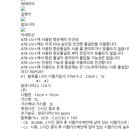
박테리아
곰팡이
암모니아
아세트산
ATB-UV+에 사용된 항균제의 안전성
ATB-UV+에는 미국 FDA 승인된 안전한 물질만을 사용합니다.
ATB-UV+에 사용된 항균물질은 사용 중 분리되거나 방출되지 않습니
ATB-UV+에 사용된 항균물질로 부터 은입자가 유출되지 않습니다.
ATB-UV+에서 항균 물질이 분리되어 흡입될 가능성은 없습니다.
ATB-UV+는 안정된 기능성 물질을 사용하므로 안전합니다.
ATB-UV+에 사용되는 은계 항균제는 은 나노파우더와는 다른 물질입
TEST REPORT
01. 탈취율 ( FITI 시험지침서, FTM-5-2 : 2004 ) : %
#1
#2
암모니아
22.1
28.5
(주)
시험편 : 10cm × 10cm
가스백 : 5L
가스백내 가스량 : 3L
측정시간 : 2시간 경과 후
초기농도 : 암모니아(100 ppm)
탈취율(%) : ((Cb - Cs)/Cb) × 100
- Cb : BLANK, 2시간 경과 후 시험가수백안에 남아 있는 시험가스의
- Cs : 시료, 2시간 경과 후 시험가스백안에 남아 있는 시험가스의 농