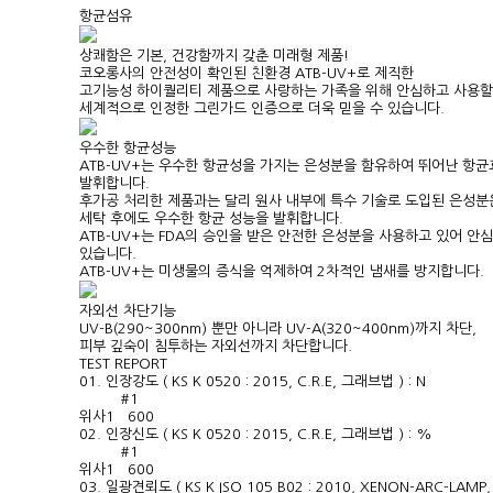
항균섬유
상쾌함은 기본, 건강함까지 갖춘 미래형 제품!
코오롱사의 안전성이 확인된 친환경 ATB-UV+로 제직한
고기능성 하이퀄리티 제품으로 사랑하는 가족을 위해 안심하고 사용할
세계적으로 인정한 그린가드 인증으로 더욱 믿을 수 있습니다.
우수한 항균성능
ATB-UV+는 우수한 항균성을 가지는 은성분을 함유하여 뛰어난 항
발휘합니다.
후가공 처리한 제품과는 달리 원사 내부에 특수 기술로 도입된 은성분
세탁 후에도 우수한 항균 성능을 발휘합니다.
ATB-UV+는 FDA의 승인을 받은 안전한 은성분을 사용하고 있어 안심
있습니다.
ATB-UV+는 미생물의 증식을 억제하여 2차적인 냄새를 방지합니다.
자외선 차단기능
UV-B(290~300nm) 뿐만 아니라 UV-A(320~400nm)까지 차단,
피부 깊숙이 침투하는 자외선까지 차단합니다.
TEST REPORT
01. 인장강도 ( KS K 0520 : 2015, C.R.E, 그래브법 ) : N
#1
위사
1 600
02. 인장신도 ( KS K 0520 : 2015, C.R.E, 그래브법 ) : %
#1
위사
1 600
03. 일광견뢰도 ( KS K ISO 105 B02 : 2010, XENON-ARC-LAMP, 