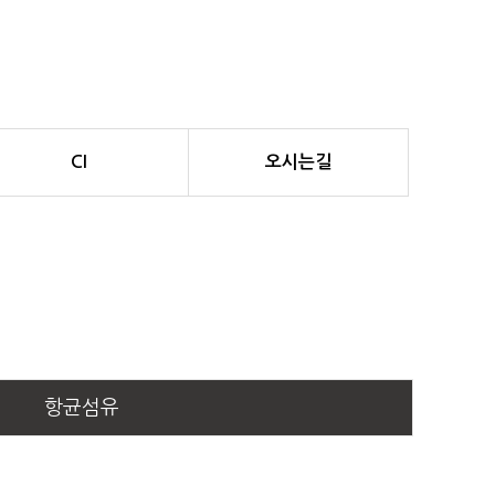
CI
오시는길
항균섬유