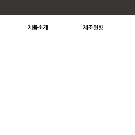
제품소개
제조현황
NOBLESSE
시설현황
BIO
생산 / 개발능력
MAGIC
수출현황
BLACKOUT ROLLSCREEN
FIREPROOF ROLLSCREEN
GENERAL ROLLSCREEN
 원단과 완제품 수출을 주력으로 하는 블라인드 전문 기업, 
회사소개