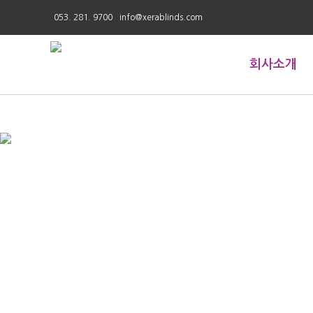
053. 281. 9700
info@xerablinds.com
회사소개
인사말
연혁
인증서
그린가드인증
CI
오시는길
블라인드