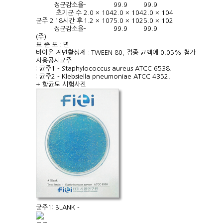
정균감소율
-
99.9
99.9
초기균 수
2.0 × 10
4
2.0 × 10
4
2.0 × 10
4
균주 2
18시간 후
1.2 × 10
7
5.0 × 10
2
5.0 × 10
2
정균감소율
-
99.9
99.9
(주)
표 준 포 : 면
바이온 계면활성제 : TWEEN 80, 접종 균액에 0.05% 첨가
사용공시균주
: 균주1 - Staphylococcus aureus ATCC 6538.
: 균주2 - Klebsiella pneumoniae ATCC 4352.
+ 항균도 시험사진
균주1: BLANK -