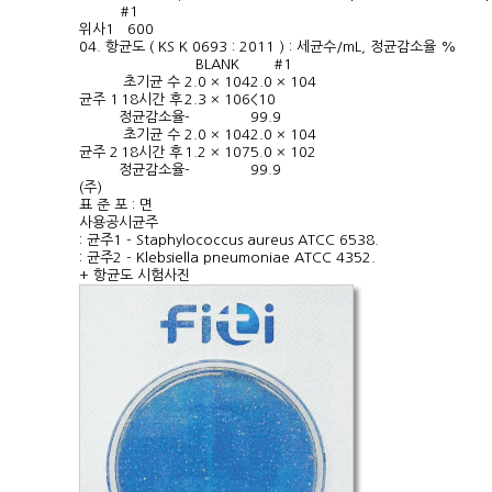
#1
위사
1 600
04. 항균도 ( KS K 0693 : 2011 ) : 세균수/mL, 정균감소율 %
BLANK
#1
초기균 수
2.0 × 10
4
2.0 × 10
4
균주 1
18시간 후
2.3 × 10
6
<10
정균감소율
-
99.9
초기균 수
2.0 × 10
4
2.0 × 10
4
균주 2
18시간 후
1.2 × 10
7
5.0 × 10
2
정균감소율
-
99.9
(주)
표 준 포 : 면
사용공시균주
: 균주1 - Staphylococcus aureus ATCC 6538.
: 균주2 - Klebsiella pneumoniae ATCC 4352.
+ 항균도 시험사진